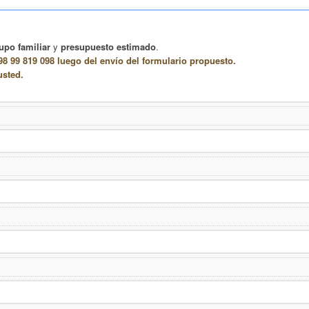
upo familiar
y
presupuesto estimado
.
8 99 819 098 luego del envío del formulario propuesto.
usted.