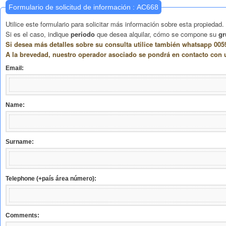
Formulario de solicitud de información : AC668
Utilice este formulario para solicitar más información sobre esta propiedad.
Si es el caso, indique
periodo
que desea alquilar, cómo se compone su
gr
Si desea más detalles sobre su consulta utilice también whatsapp 0059
A la brevedad, nuestro operador asociado se pondrá en contacto con 
Email:
Name:
Surname:
Telephone (+país área número):
Comments: