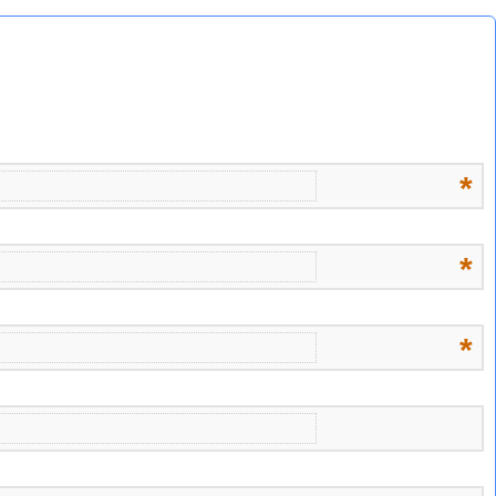
*
*
*