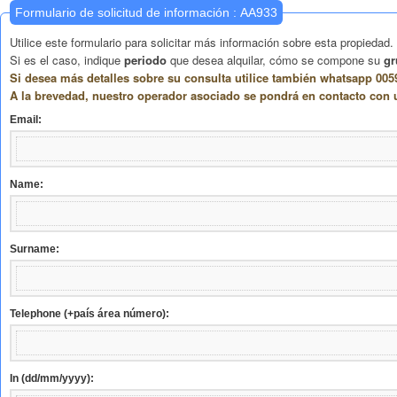
Formulario de solicitud de información : AA933
Utilice este formulario para solicitar más información sobre esta propiedad.
Si es el caso, indique
periodo
que desea alquilar, cómo se compone su
gr
Si desea más detalles sobre su consulta utilice también whatsapp 0059
A la brevedad, nuestro operador asociado se pondrá en contacto con 
Email:
Name:
Surname:
Telephone (+país área número):
In (dd/mm/yyyy):