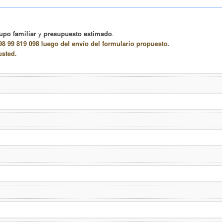
upo familiar
y
presupuesto estimado
.
8 99 819 098 luego del envío del formulario propuesto.
usted.