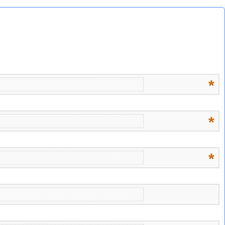
*
*
*