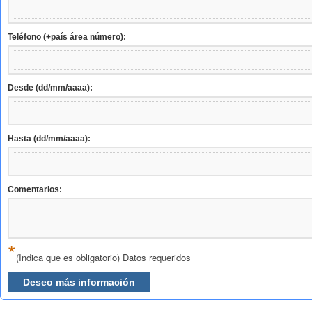
Teléfono (+país área número):
Desde (dd/mm/aaaa):
Hasta (dd/mm/aaaa):
Comentarios:
*
(Indica que es obligatorio) Datos requeridos