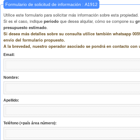
Formulario de solicitud de información : A1912
Utilice este formulario para solicitar más información sobre esta propiedad.
Si es el caso, indique
periodo
que desea alquilar, cómo se compone su
gr
presupuesto estimado
.
Si desea más detalles sobre su consulta utilice también whatsapp 005
envío del formulario propuesto.
A la brevedad, nuestro operador asociado se pondrá en contacto con 
Email:
Nombre:
Apellido:
Teléfono (+país área número):