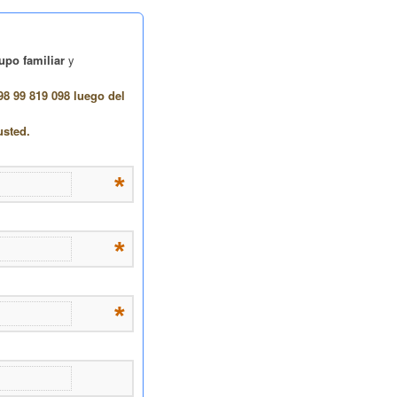
upo familiar
y
98 99 819 098 luego del
usted.
*
*
*