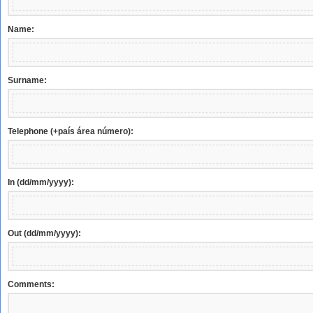
Name:
Surname:
Telephone (+país área número):
In (dd/mm/yyyy):
Out (dd/mm/yyyy):
Comments: