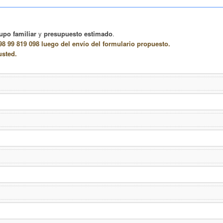
upo familiar
y
presupuesto estimado
.
8 99 819 098 luego del envío del formulario propuesto.
usted.