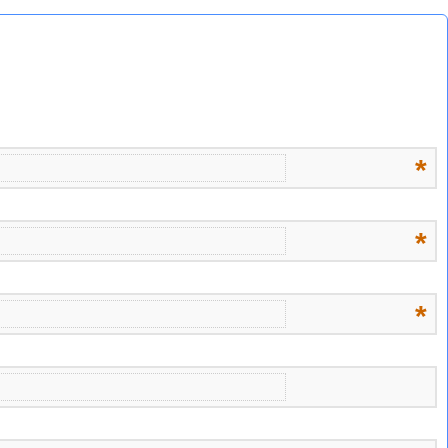
*
*
*