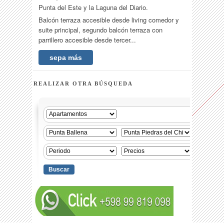
Punta del Este y la Laguna del Diario.
Balcón terraza accesible desde living comedor y
suite principal, segundo balcón terraza con
parrillero accesible desde tercer...
sepa más
REALIZAR OTRA BÚSQUEDA