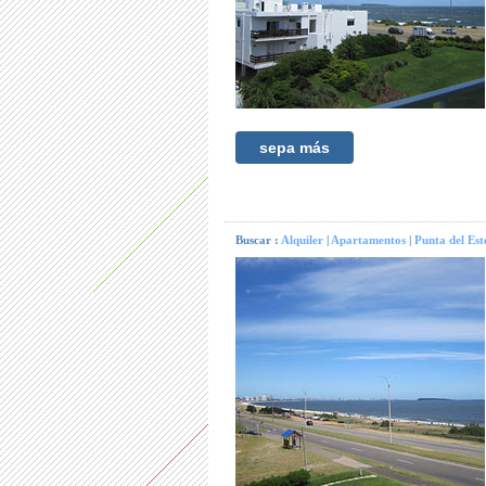
sepa más
Buscar :
Alquiler
|
Apartamentos
|
Punta del Est