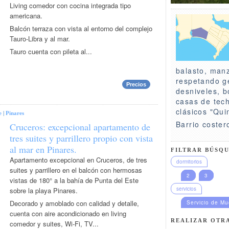
Living comedor con cocina integrada tipo
americana.
Balcón terraza con vista al entorno del complejo
Tauro-Libra y al mar.
Tauro cuenta con pileta al...
balasto, man
respetando g
Precios
desniveles, 
casas de tech
clásicos "Qui
e
|
Pinares
Barrio coster
Cruceros: excepcional apartamento de
tres suites y parrillero propio con vista
al mar en Pinares.
FILTRAR BÚSQU
Apartamento excepcional en Cruceros, de tres
dormitorios
suites y parrillero en el balcón con hermosas
2
3
vistas de 180° a la bahía de Punta del Este
servicios
sobre la playa Pinares.
Decorado y amoblado con calidad y detalle,
Servicio de M
cuenta con aire acondicionado en living
REALIZAR OTR
comedor y suites, Wi-Fi, TV...