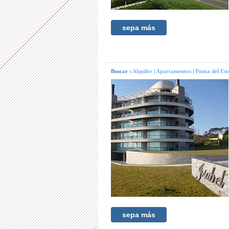
sepa más
Buscar :
Alquiler
|
Apartamentos
|
Punta del Est
sepa más