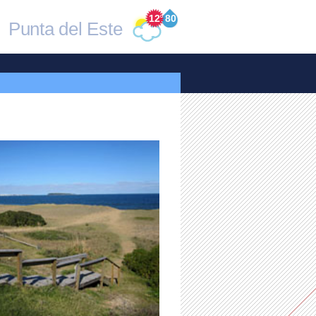
12
°
80
Punta del Este