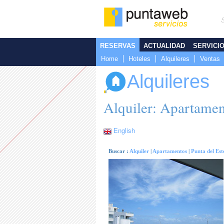
RESERVAS
ACTUALIDAD
SERVICI
Home
Hoteles
Alquileres
Ventas
Alquileres
Alquiler: Apartamen
English
Buscar :
Alquiler
|
Apartamentos
|
Punta del Est