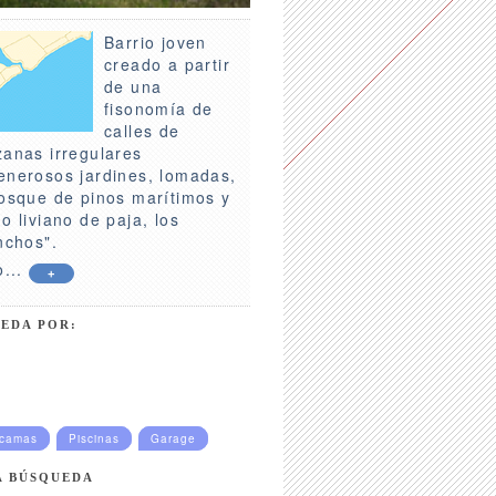
Barrio joven
creado a partir
de una
fisonomía de
calles de
zanas irregulares
enerosos jardines, lomadas,
bosque de pinos marítimos y
o liviano de paja, los
nchos".
o...
+
EDA POR:
ucamas
Piscinas
Garage
A BÚSQUEDA