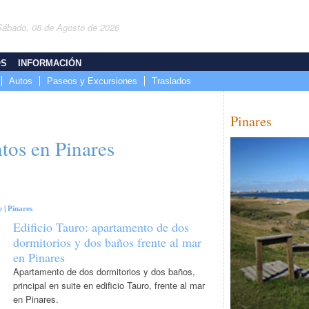
Sábado, 08 de Agosto de 2026
OS
INFORMACIÓN
Autos
Paseos y Excursiones
Traslados
Pinares
tos en Pinares
e
|
Pinares
Edificio Tauro: apartamento de dos
dormitorios y dos baños frente al mar
en Pinares
Apartamento de dos dormitorios y dos baños,
principal en suite en edificio Tauro, frente al mar
en Pinares.