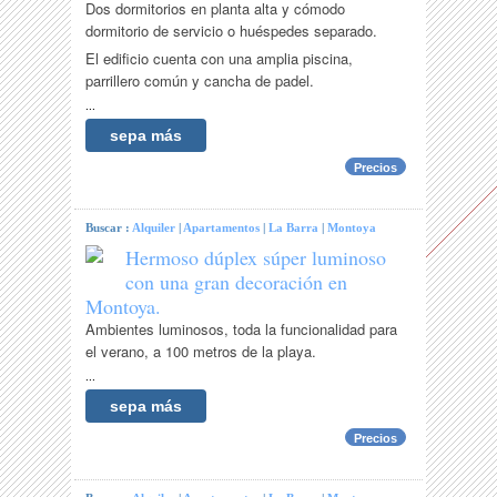
Dos dormitorios en planta alta y cómodo
dormitorio de servicio o huéspedes separado.
El edificio cuenta con una amplia piscina,
parrillero común y cancha de padel.
...
sepa más
Precios
Buscar :
Alquiler
|
Apartamentos
|
La Barra
|
Montoya
Hermoso dúplex súper luminoso
con una gran decoración en
Montoya.
Ambientes luminosos, toda la funcionalidad para
el verano, a 100 metros de la playa.
...
sepa más
Precios