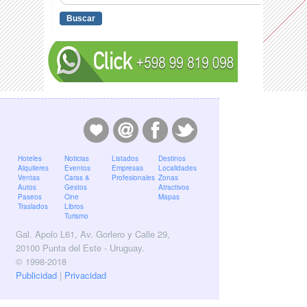
Hoteles
Noticias
Listados
Destinos
Alquileres
Eventos
Empresas
Localidades
Ventas
Caras &
Profesionales
Zonas
Autos
Gestos
Atractivos
Paseos
Cine
Mapas
Traslados
Libros
Turismo
Gal. Apolo L61, Av. Gorlero y Calle 29,
20100 Punta del Este - Uruguay.
© 1998-2018
Publicidad
|
Privacidad