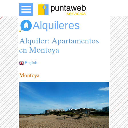
Alquileres
Alquiler: Apartamentos
en Montoya
English
Montoya