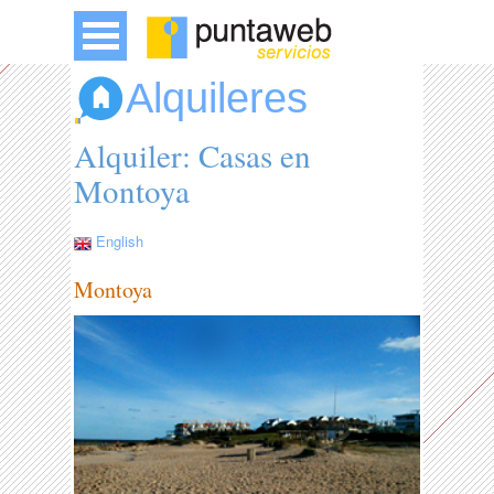
Alquileres
Alquiler: Casas en
Montoya
English
Montoya