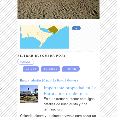
+
FILTRAR BÚSQUEDA POR:
servicios
Garage
Barbacoa
Piscinas
Buscar :
Alquiler
|
Casas
|
La Barra
|
Montoya
Importante propiedad en La
Barra a metros del mar.
En su exterior e interior comulgan
detalles de buen gusto y fina
terminación.
Colorida, alegre y totalmente vivible para pasar un