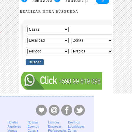
Página 2 de 3
Ir a la página:
REALIZAR OTRA BÚSQUEDA
Hoteles
Noticias
Listados
Destinos
Alquileres
Eventos
Empresas
Localidades
Ventas
Caras &
Profesionales
Zonas