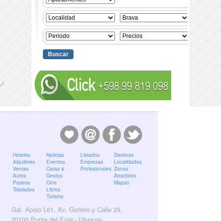
Hoteles
Noticias
Listados
Destinos
Alquileres
Eventos
Empresas
Localidades
Ventas
Caras &
Profesionales
Zonas
Autos
Gestos
Atractivos
Paseos
Cine
Mapas
Traslados
Libros
Turismo
Gal. Apolo L61, Av. Gorlero y Calle 29,
20100 Punta del Este - Uruguay.