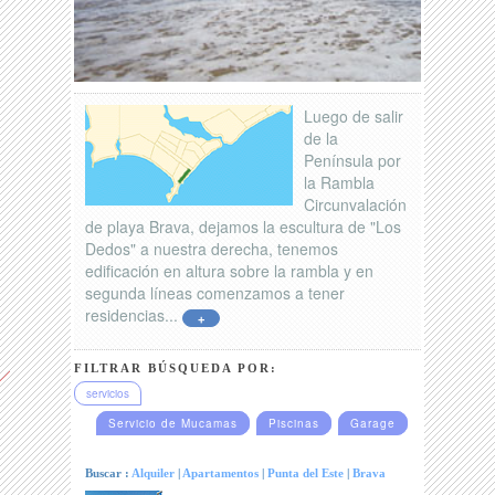
Luego de salir
de la
Península por
la Rambla
Circunvalación
de playa Brava, dejamos la escultura de "Los
Dedos" a nuestra derecha, tenemos
edificación en altura sobre la rambla y en
segunda líneas comenzamos a tener
residencias...
+
FILTRAR BÚSQUEDA POR:
servicios
Servicio de Mucamas
Piscinas
Garage
Buscar :
Alquiler
|
Apartamentos
|
Punta del Este
|
Brava