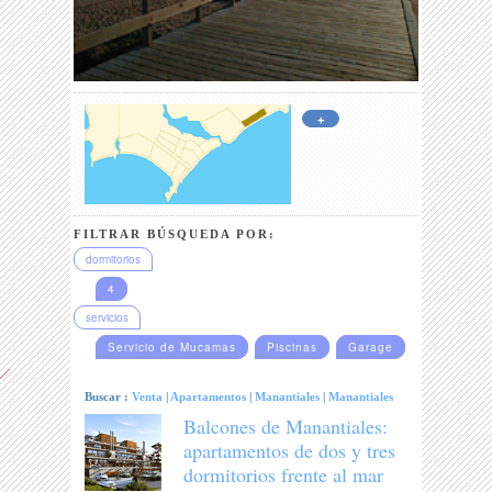
+
FILTRAR BÚSQUEDA POR:
dormitorios
4
servicios
Servicio de Mucamas
Piscinas
Garage
Buscar :
Venta
|
Apartamentos
|
Manantiales
|
Manantiales
Balcones de Manantiales:
apartamentos de dos y tres
dormitorios frente al mar