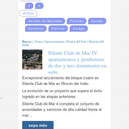
2
3
servicios
Servicio de Mucamas
Piscinas
Garage
Barbacoa
Piscinas
Garage
Buscar :
Venta
|
Apartamentos
|
Punta del Este
|
Rincón del
Indio
Silente Club de Mar IV:
apartamentos y penthouses
de dos y tres dormitorios en
suite.
Excepcional lanzamiento del bloque cuatro en
Silente Club de Mar en Rincón del Indio.
La evolución de un proyecto que supera el éxito
logrado en las etapas anteriores.
Silente Club de Mar 4 completa el conjunto de
amenidades y servicios de alta calidad frente al
mar...
sepa más