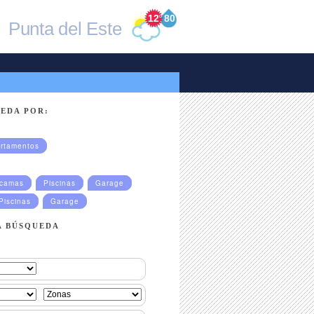
12
°
80
Punta del Este
EDA POR:
rtamentos
ucamas
Piscinas
Garage
Piscinas
Garage
A BÚSQUEDA