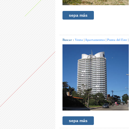
sepa más
Buscar :
Venta
|
Apartamentos
|
Punta del Este
sepa más