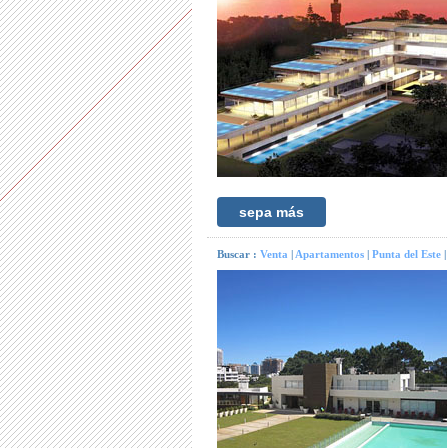
sepa más
Buscar :
Venta
|
Apartamentos
|
Punta del Este