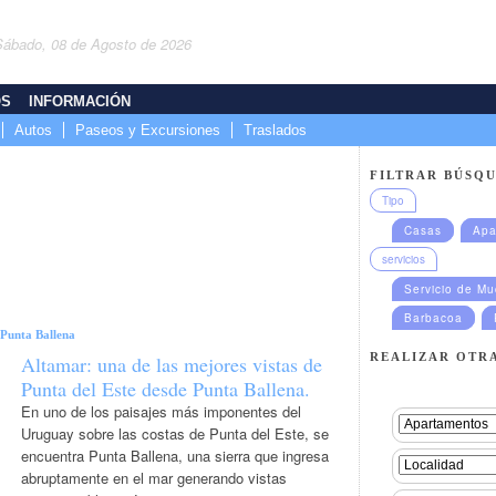
Sábado, 08 de Agosto de 2026
OS
INFORMACIÓN
Autos
Paseos y Excursiones
Traslados
FILTRAR BÚSQU
Tipo
Casas
Apa
servicios
Servicio de M
Barbacoa
Punta Ballena
REALIZAR OTR
Altamar: una de las mejores vistas de
Punta del Este desde Punta Ballena.
En uno de los paisajes más imponentes del
Uruguay sobre las costas de Punta del Este, se
encuentra Punta Ballena, una sierra que ingresa
abruptamente en el mar generando vistas