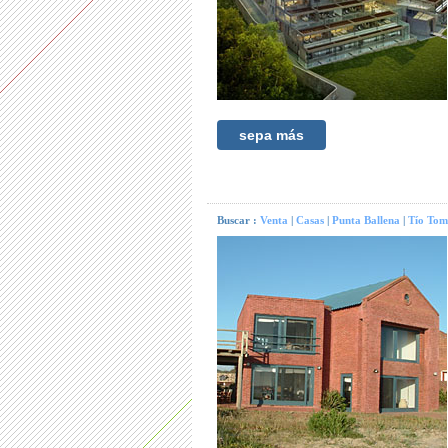
sepa más
Buscar :
Venta
|
Casas
|
Punta Ballena
|
Tío Tom