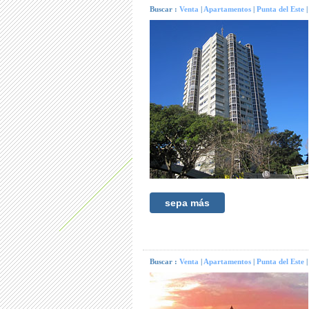
Buscar :
Venta
|
Apartamentos
|
Punta del Este
sepa más
Buscar :
Venta
|
Apartamentos
|
Punta del Este