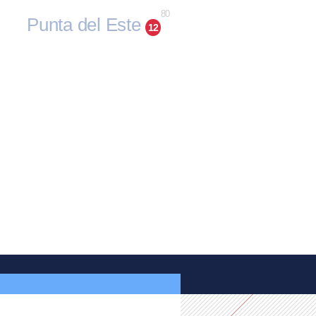
80
Punta del Este
12