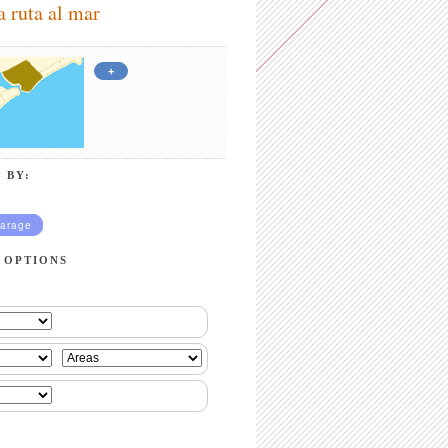
a ruta al mar
+
 BY:
arage
 OPTIONS