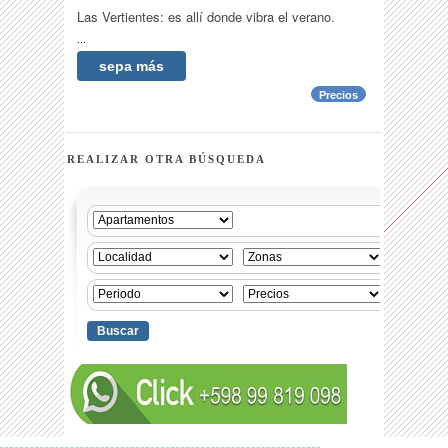
Las Vertientes: es allí donde vibra el verano.
...
sepa más
Precios
REALIZAR OTRA BÚSQUEDA