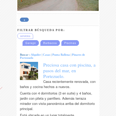
+
FILTRAR BÚSQUEDA POR:
servicios
Garage
Barbacoa
Piscinas
Buscar :
Alquiler
|
Casas
|
Punta Ballena
|
Pinares de
Portezuelo
Preciosa casa con piscina, a
pasos del mar, en
Portezuelo.
Casa recientemente renovada, con
baños y cocina hechos a nuevos.
Cuenta con 4 dormitorios (3 en suite) y 4 baños,
jardin con pileta y parrillero. Además terraza
mirador con vista panorámica arriba del dormitorio
principal.
Está ubicada en un lugar totalmente...