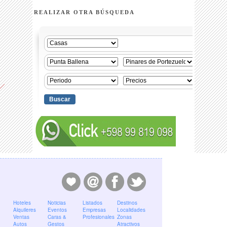
REALIZAR OTRA BÚSQUEDA
Hoteles
Noticias
Listados
Destinos
Alquileres
Eventos
Empresas
Localidades
Ventas
Caras &
Profesionales
Zonas
Autos
Gestos
Atractivos