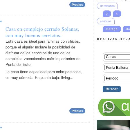
Precios
dormitorios
3
4
servicios
as
Casa en complejo cerrado Solanas,
Garage
Ba
con muy buenos servicios.
REALIZAR OTR
Está casa es ideal para familias con chicos,
porque el alquiler incluye la posibilidad de
disfrutar de los servicios de uno de los
complejos vacacionales más importantes de
Punta del Este.
La casa tiene capacidad para ocho personas,
es muy cómoda. En planta baja: living...
Precios
as