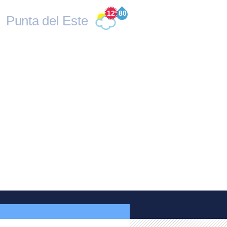
12
°
80
Punta del Este