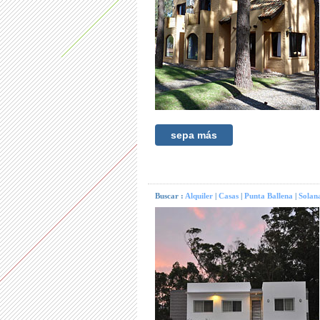
sepa más
Buscar :
Alquiler
|
Casas
|
Punta Ballena
|
Solan