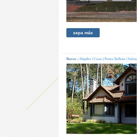
sepa más
Buscar :
Alquiler
|
Casas
|
Punta Ballena
|
Solan