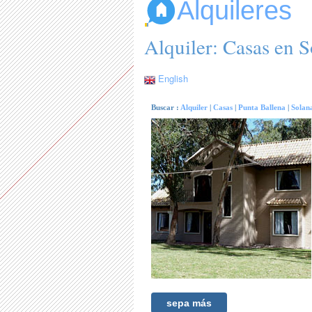
Alquileres
Alquiler: Casas en S
English
Buscar :
Alquiler
|
Casas
|
Punta Ballena
|
Solan
sepa más