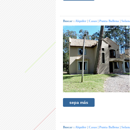
Buscar :
Alquiler
|
Casas
|
Punta Ballena
|
Solan
sepa más
Buscar :
Alquiler
|
Casas
|
Punta Ballena
|
Solan