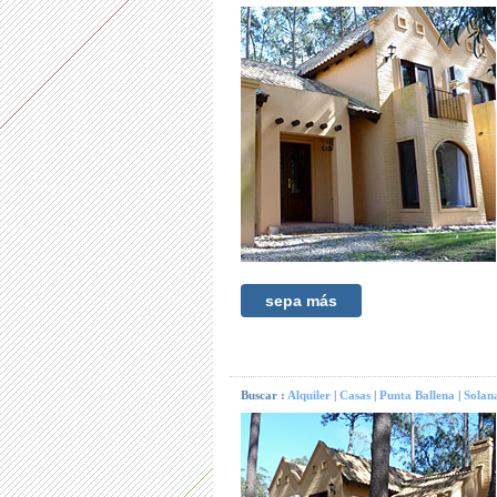
sepa más
Buscar :
Alquiler
|
Casas
|
Punta Ballena
|
Solan