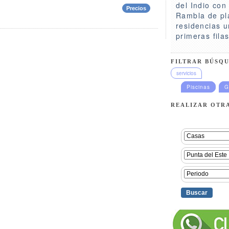
del Indio con
Precios
Rambla de pl
residencias 
primeras filas
FILTRAR BÚSQU
servicios
Piscinas
G
REALIZAR OTR