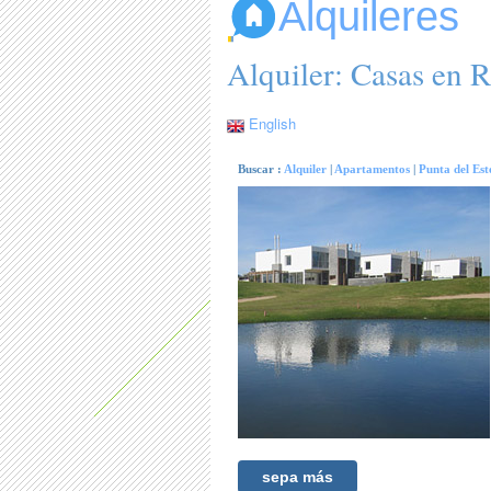
Alquileres
Alquiler: Casas en R
English
Buscar :
Alquiler
|
Apartamentos
|
Punta del Est
sepa más