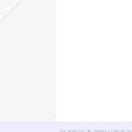
Gal. Apolo L61, Av. Gorlero y Calle 29, 2