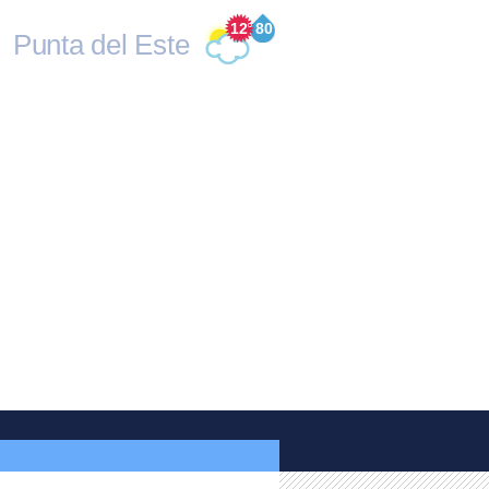
12
°
80
Punta del Este