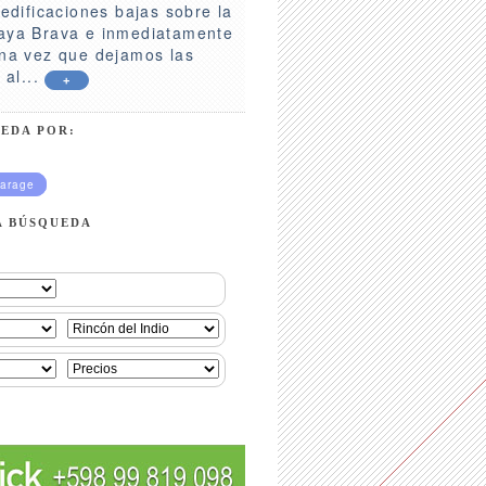
 edificaciones bajas sobre la
aya Brava e inmediatamente
una vez que dejamos las
 al...
+
EDA POR:
arage
A BÚSQUEDA