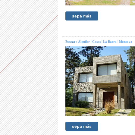
sepa más
Buscar :
Alquiler
|
Casas
|
La Barra
|
Montoya
sepa más