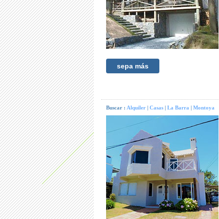
sepa más
Buscar :
Alquiler
|
Casas
|
La Barra
|
Montoya