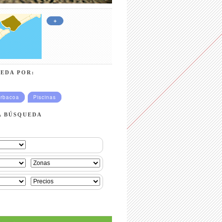
+
EDA POR:
rbacoa
Piscinas
A BÚSQUEDA