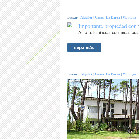
Buscar :
Alquiler
|
Casas
|
La Barra
|
Montoya
Importante propiedad con v
Amplia, luminosa, con líneas pura
...
sepa más
Buscar :
Alquiler
|
Casas
|
La Barra
|
Montoya