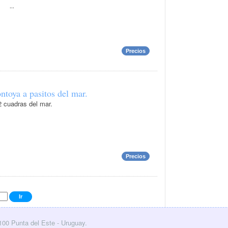
...
Precios
toya a pasitos del mar.
 cuadras del mar.
.
Precios
0100 Punta del Este - Uruguay.