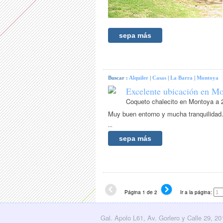
sepa más
Buscar :
Alquiler
|
Casas
|
La Barra
|
Montoya
Excelente ubicación en Mon
Coqueto chalecito en Montoya a 2
Muy buen entorno y mucha tranquilidad
...
sepa más
Página 1 de 2
Ir a la página:
Gal. Apolo L61, Av. Gorlero y Calle 29, 2