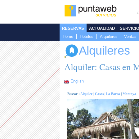
RESERVAS
ACTUALIDAD
SERVICI
Home
Hoteles
Alquileres
Ventas
Alquileres
Alquiler: Casas en 
English
Buscar :
Alquiler
|
Casas
|
La Barra
|
Montoya