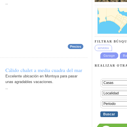
...
FILTRAR BÚSQU
Precios
servicios
Garage
Ba
REALIZAR OTR
Cálido chalet a media cuadra del mar
Excelente ubicación en Montoya para pasar
unas agradables vacaciones.
...