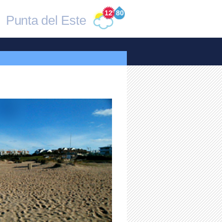
12
°
80
Punta del Este