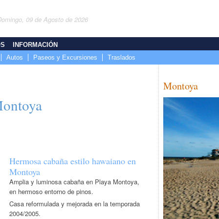
Domingo, 09 de Agosto de 2026
OS
INFORMACIÓN
Autos
Paseos y Excursiones
Traslados
Montoya
Montoya
Hermosa cabaña estilo hawaiano en
Montoya
Amplia y luminosa cabaña en Playa Montoya,
en hermoso entorno de pinos.
Casa reformulada y mejorada en la temporada
2004/2005.