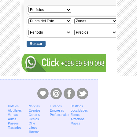
Hoteles
Noticias
Listados
Destinos
Alquileres
Eventos
Empresas
Localidades
Ventas
Caras &
Profesionales
Zonas
Autos
Gestos
Atractivos
Paseos
Cine
Mapas
Traslados
Libros
Turismo