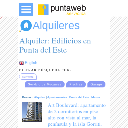
Alquileres
Alquiler: Edificios en
Punta del Este
English
FILTRAR BÚSQUEDA POR:
servicios
Servicio de Mucamas
Piscinas
Garage
Buscar :
Alquiler
|
Apartamentos
|
Punta del Este
|
Mansa
Art Boulevard: apartamento
de 2 dormitorios en piso
alto con vista al mar, la
península y la isla Gorriti.