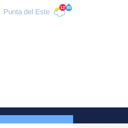
12
°
80
Punta del Este