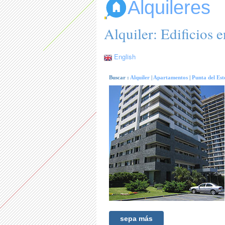
Alquileres
Alquiler: Edificios 
English
Buscar :
Alquiler
|
Apartamentos
|
Punta del Est
sepa más