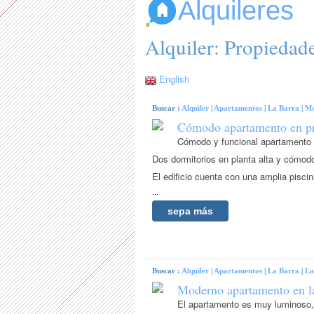
Alquileres
Alquiler: Propiedad
English
Buscar :
Alquiler
|
Apartamentos
|
La Barra
|
Mo
Cómodo apartamento en pr
Cómodo y funcional apartamento c
Dos dormitorios en planta alta y cómod
El edificio cuenta con una amplia pisci
...
sepa más
Buscar :
Alquiler
|
Apartamentos
|
La Barra
|
La
Moderno apartamento en la
El apartamento es muy luminoso, 