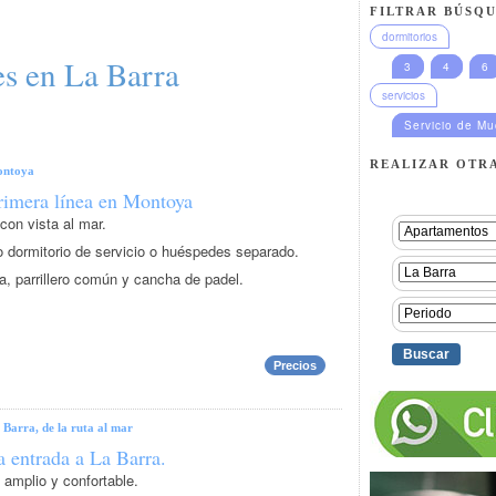
FILTRAR BÚSQU
dormitorios
es en La Barra
3
4
6
servicios
Servicio de M
REALIZAR OTR
ntoya
imera línea en Montoya
on vista al mar.
o dormitorio de servicio o huéspedes separado.
na, parrillero común y cancha de padel.
Precios
 Barra, de la ruta al mar
 entrada a La Barra.
amplio y confortable.