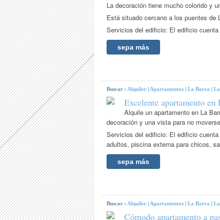
La decoración tiene mucho colorido y un
Está situado cercano a los puentes de 
Servicios del edificio: El edificio cuen
sepa más
Buscar :
Alquiler
|
Apartamentos
|
La Barra
|
La
Excelente apartamento en 
Alquile un apartamento en La Barr
decoración y una vista para no movers
Servicios del edificio: El edificio cuen
adultos, piscina externa para chicos, sa
sepa más
Buscar :
Alquiler
|
Apartamentos
|
La Barra
|
La
Cómodo apartamento a pasi