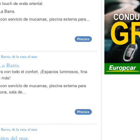
 touch de onda oriental.
La Barra.
ta con servicio de mucamas, piscina externa para...
Precios
 Barra, de la ruta al mar
La Barra.
a con todo el confort. ¡Espacios luminosos, fina
e más!
ta con servicio de mucamas, piscina externa para
una, sala de...
Precios
 Barra, de la ruta al mar
tos del mar.