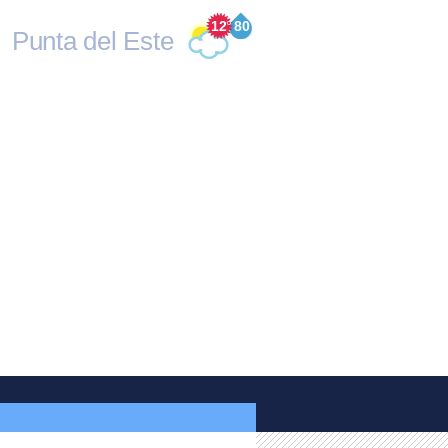
12
°
80
Punta del Este