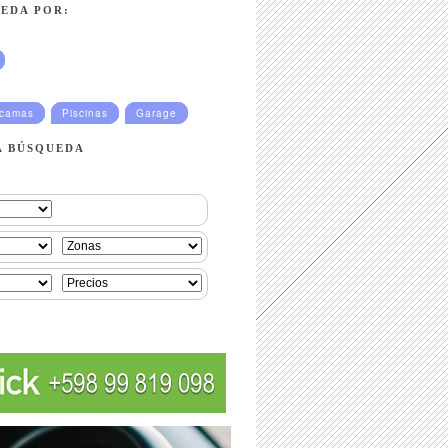
EDA POR:
ucamas
Piscinas
Garage
A BÚSQUEDA