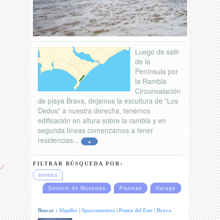
Luego de salir
de la
Península por
la Rambla
Circunvalación
de playa Brava, dejamos la escultura de "Los
Dedos" a nuestra derecha, tenemos
edificación en altura sobre la rambla y en
segunda líneas comenzamos a tener
residencias...
+
FILTRAR BÚSQUEDA POR:
servicios
Servicio de Mucamas
Piscinas
Garage
Buscar :
Alquiler
|
Apartamentos
|
Punta del Este
|
Brava