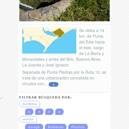
Se ubica a 14
km. de Punta
del Este hacia
el este, luego
de La Barra y
Manantiales y antes del Brio. Buenos Aires,
La Juanita y José Ignacio.
Separada de Punta Piedras por la Ruta 10, se
trata de una urbanización concebida en
círculos con...
+
FILTRAR BÚSQUEDA POR:
dormitorios
3
4
5
6
servicios
Garage
Barbacoa
Piscinas