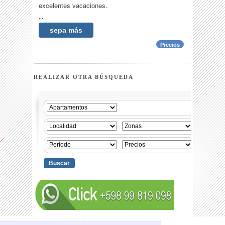
excelentes vacaciones.
...
sepa más
Precios
REALIZAR OTRA BÚSQUEDA