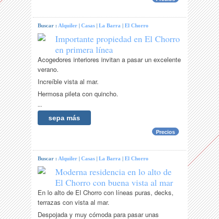
Buscar :
Alquiler
|
Casas
|
La Barra
|
El Chorro
Importante propiedad en El Chorro
en primera línea
Acogedores interiores invitan a pasar un excelente
verano.
Increíble vista al mar.
Hermosa pileta con quincho.
...
sepa más
Precios
Buscar :
Alquiler
|
Casas
|
La Barra
|
El Chorro
Moderna residencia en lo alto de
El Chorro con buena vista al mar
En lo alto de El Chorro con líneas puras, decks,
terrazas con vista al mar.
Despojada y muy cómoda para pasar unas