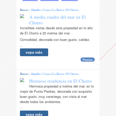
Buscar :
Alquiler
|
Casas
|
La Barra
|
El Chorro
A media cuadra del mar en El
Chorro.
Increíbles vistas desde esta propiedad en lo alto
de El Chorro a 20 metros del mar.
Comodidad, decorada con buen gusto, calidez.
...
sepa más
Precios
Buscar :
Alquiler
|
Casas
|
La Barra
|
El Chorro
Hermosa residencia en El Chorro
Hermosa propiedad a metros del mar, en lo
mejor de Punta Piedras, decorada con exquisito
buen gusto, muy veraniega, con vista al mar
desde todos los ambientes.
...
sepa más