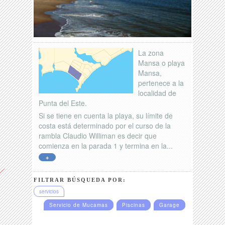
La zona
Mansa o playa
Mansa,
pertenece a la
localidad de
Punta del Este.
Si se tiene en cuenta la playa, su límite de
costa está determinado por el curso de la
rambla Claudio Williman es decir que
comienza en la parada 1 y termina en la...
+
FILTRAR BÚSQUEDA POR:
servicios
Servicio de Mucamas
Piscinas
Garage