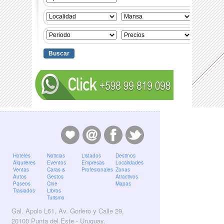
Hoteles
Noticias
Listados
Destinos
Alquileres
Eventos
Empresas
Localidades
Ventas
Caras &
Profesionales
Zonas
Autos
Gestos
Atractivos
Paseos
Cine
Mapas
Traslados
Libros
Turismo
Gal. Apolo L61, Av. Gorlero y Calle 29,
20100 Punta del Este - Uruguay.