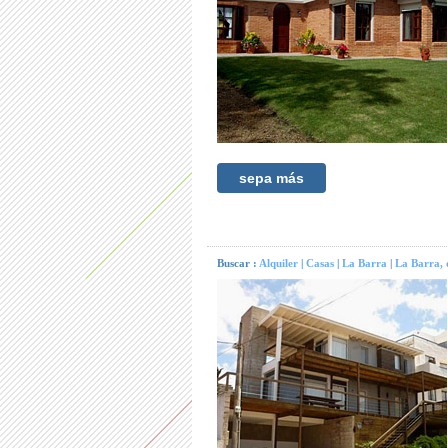
sepa más
Buscar :
Alquiler
|
Casas
|
La Barra
|
La Barra, 