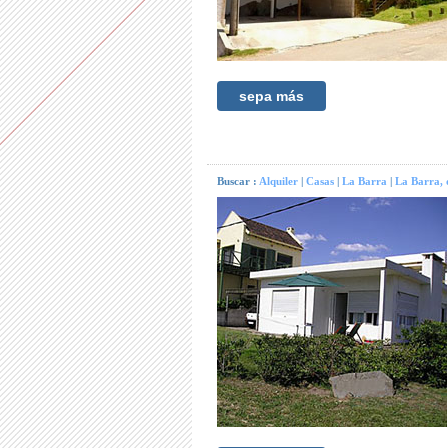
sepa más
Buscar :
Alquiler
|
Casas
|
La Barra
|
La Barra, 