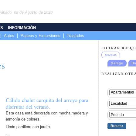
Sábado, 08 de Agosto de 2026
OS
INFORMACIÓN
Autos
Paseos y Excursiones
Traslados
FILTRAR BÚSQU
servicios
es
Garage
Ba
REALIZAR OTR
Cálido chalet cerquita del arroyo para
disfrutar del verano.
Esta casa está decorada con mucha madera y
armonía de colores.
Lindo parrillero con jardín.
...