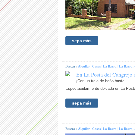
sepa más
Buscar :
Alquiler
|
Casas
|
La Barra
|
La Barra, 
En La Posta del Cangrejo 
¡Con un traje de baño basta!
Espectacularmente ubicada en La Posta 
...
sepa más
Buscar :
Alquiler
|
Casas
|
La Barra
|
La Barra, 