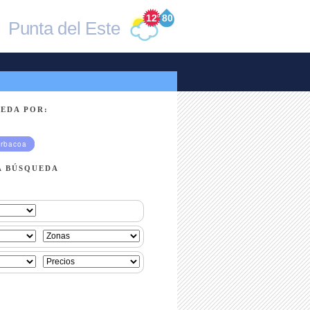
12
°
80
Punta del Este
EDA POR:
rbacoa
A BÚSQUEDA