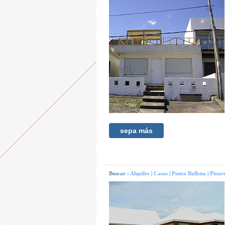
sepa más
Buscar :
Alquiler
|
Casas
|
Punta Ballena
|
Pinare