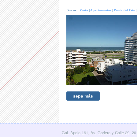
Buscar :
Venta
|
Apartamentos
|
Punta del Este
sepa más
Gal. Apolo L61, Av. Gorlero y Calle 29, 2