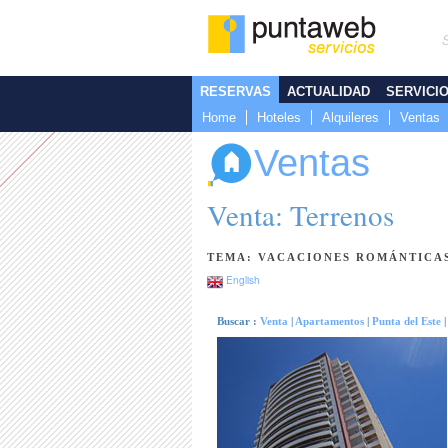
RESERVAS
ACTUALIDAD
SERVICI
Home
Hoteles
Alquileres
Ventas
Ventas
Venta: Terrenos
TEMA: VACACIONES ROMÁNTICA
English
Buscar :
Venta
|
Apartamentos
|
Punta del Este