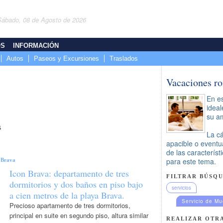
Sábado, 08 de Agosto de 2026
OS
INFORMACIÓN
Autos
Paseos y Excursiones
Traslados
Vacaciones r
En es
ideal
su a
S
La cá
apacible o eventu
de las caracterís
para este tema.
|
Brava
Icon Brava: departamento de tres
FILTRAR BÚSQU
dormitorios y dos baños en piso bajo
servicios
a cien metros de la playa Brava.
Servicio de M
Precioso apartamento de tres dormitorios,
principal en suite en segundo piso, altura similar
REALIZAR OTR