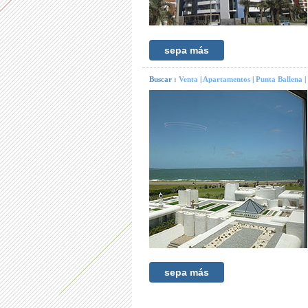
sepa más
Buscar :
Venta
|
Apartamentos
|
Punta Ballena
|
sepa más