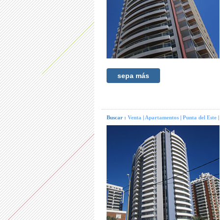
sepa más
Buscar :
Venta
|
Apartamentos
|
Punta del Este