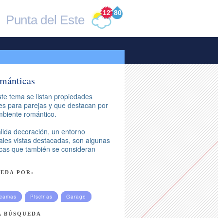
12
°
80
Punta del Este
ománticas
te tema se listan propiedades
es para parejas y que destacan por
mbiente romántico.
lida decoración, un entorno
ales vistas destacadas, son algunas
ticas que también se consideran
EDA POR:
ucamas
Piscinas
Garage
A BÚSQUEDA