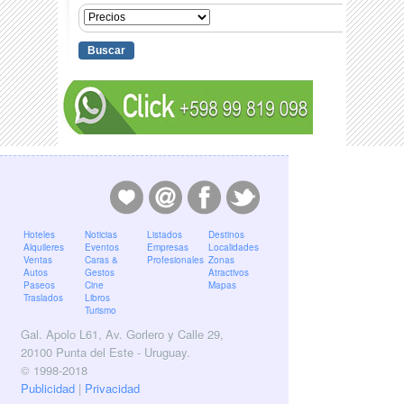
Hoteles
Noticias
Listados
Destinos
Alquileres
Eventos
Empresas
Localidades
Ventas
Caras &
Profesionales
Zonas
Autos
Gestos
Atractivos
Paseos
Cine
Mapas
Traslados
Libros
Turismo
Gal. Apolo L61, Av. Gorlero y Calle 29,
20100 Punta del Este - Uruguay.
© 1998-2018
Publicidad
|
Privacidad