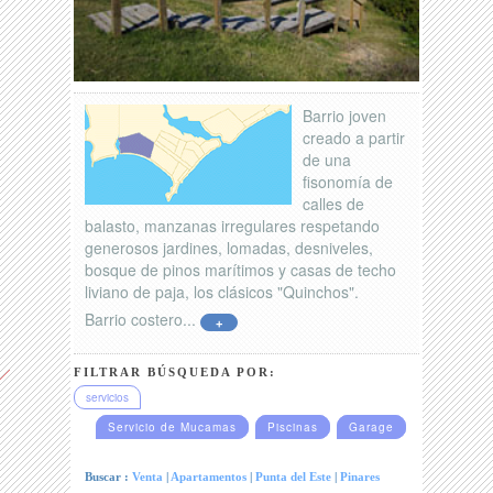
Barrio joven
creado a partir
de una
fisonomía de
calles de
balasto, manzanas irregulares respetando
generosos jardines, lomadas, desniveles,
bosque de pinos marítimos y casas de techo
liviano de paja, los clásicos "Quinchos".
Barrio costero...
+
FILTRAR BÚSQUEDA POR:
servicios
Servicio de Mucamas
Piscinas
Garage
Buscar :
Venta
|
Apartamentos
|
Punta del Este
|
Pinares