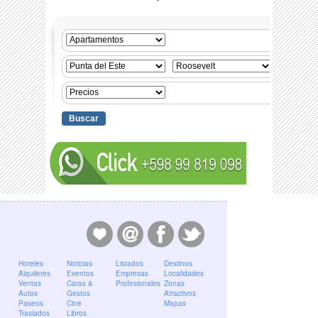
Hoteles
Noticias
Listados
Destinos
Alquileres
Eventos
Empresas
Localidades
Ventas
Caras &
Profesionales
Zonas
Autos
Gestos
Atractivos
Paseos
Cine
Mapas
Traslados
Libros