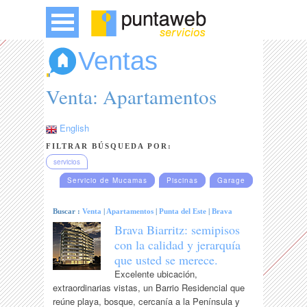
Ventas
Venta: Apartamentos
English
FILTRAR BÚSQUEDA POR:
servicios
Servicio de Mucamas
Piscinas
Garage
Buscar :
Venta
|
Apartamentos
|
Punta del Este
|
Brava
Brava Biarritz: semipisos
con la calidad y jerarquía
que usted se merece.
Excelente ubicación,
extraordinarias vistas, un Barrio Residencial que
reúne playa, bosque, cercanía a la Península y