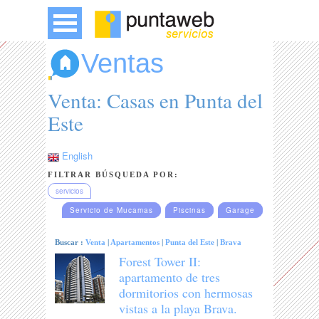
Ventas
Venta: Casas en Punta del
Este
English
FILTRAR BÚSQUEDA POR:
servicios
Servicio de Mucamas
Piscinas
Garage
Buscar :
Venta
|
Apartamentos
|
Punta del Este
|
Brava
Forest Tower II:
apartamento de tres
dormitorios con hermosas
vistas a la playa Brava.