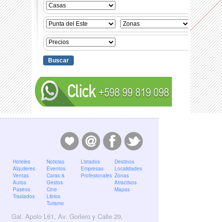
Hoteles
Noticias
Listados
Destinos
Alquileres
Eventos
Empresas
Localidades
Ventas
Caras &
Profesionales
Zonas
Autos
Gestos
Atractivos
Paseos
Cine
Mapas
Traslados
Libros
Turismo
Gal. Apolo L61, Av. Gorlero y Calle 29,