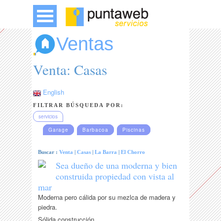
Ventas
Venta: Casas
English
FILTRAR BÚSQUEDA POR:
servicios
Garage
Barbacoa
Piscinas
Buscar :
Venta
|
Casas
|
La Barra
|
El Chorro
Sea dueño de una moderna y bien
construida propiedad con vista al
mar
Moderna pero cálida por su mezlca de madera y
piedra.
Sólida construcción.