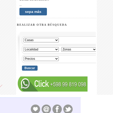
...
sepa más
REALIZAR OTRA BÚSQUEDA