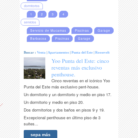
dormitorios
1
2
3
4
servicios
Servicio de Mucamas
Piscinas
Garage
Barbacoa
Piscinas
Garage
Buscar :
Venta
|
Apartamentos
|
Punta del Este
|
Roosevelt
Yoo Punta del Este: cinco
reventas más exclusivo
penthouse.
Cinco reventas en el icónico Yoo
Punta del Este más exclusivo pent-house.
Un dormitorio y un dormitorio y medio en piso 17.
Un dormitorio y medio en piso 20.
Dos dormitorios y dos baños en pisos 9 y 19.
Excepcional penthouse en último piso de 3
suites...
sepa más