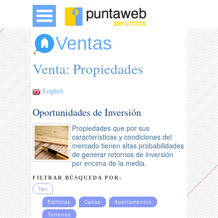
Ventas
Venta: Propiedades
English
Oportunidades de Inversión
Propiedades que por sus
características y condiciones del
mercado tienen altas probabilidades
de generar retornos de inversión
por encima de la media.
FILTRAR BÚSQUEDA POR:
Tipo
Edificios
Casas
Apartamentos
Terrenos