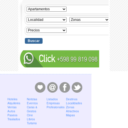
Hoteles
Noticias
Listados
Destinos
Alquileres
Eventos
Empresas
Localidades
Ventas
Caras &
Profesionales
Zonas
Autos
Gestos
Atractivos
Paseos
Cine
Mapas
Traslados
Libros
Turismo