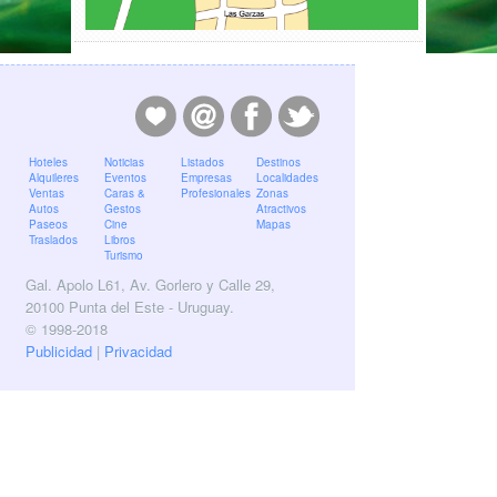
Hoteles
Noticias
Listados
Destinos
Alquileres
Eventos
Empresas
Localidades
Ventas
Caras &
Profesionales
Zonas
Autos
Gestos
Atractivos
Paseos
Cine
Mapas
Traslados
Libros
Turismo
Gal. Apolo L61, Av. Gorlero y Calle 29,
20100 Punta del Este - Uruguay.
© 1998-2018
Publicidad
|
Privacidad