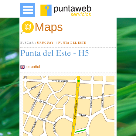
Maps
BUSCAR :
URUGUAY
|
|
PUNTA DEL ESTE
Punta del Este - H5
español