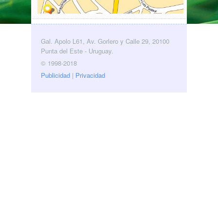
Gal. Apolo L61, Av. Gorlero y Calle 29, 20100
Punta del Este - Uruguay.
© 1998-2018
Publicidad
|
Privacidad