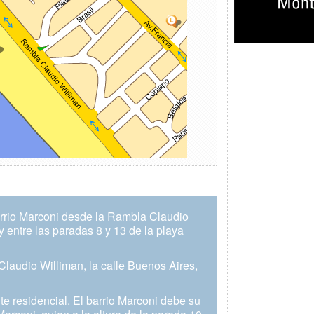
barrio Marconi desde la Rambla Claudio
y entre las paradas 8 y 13 de la playa
Claudio Williman, la calle Buenos Aires,
e residencial. El barrio Marconi debe su