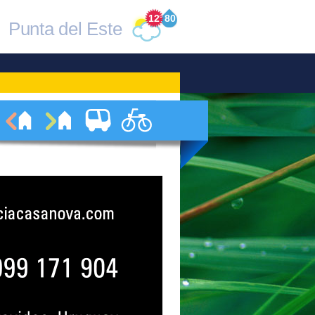
12
°
80
Punta del Este