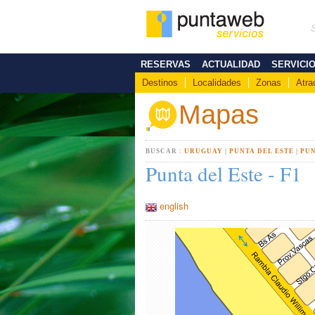
RESERVAS
ACTUALIDAD
SERVICI
Destinos
Localidades
Zonas
Atra
Mapas
BUSCAR :
URUGUAY
|
PUNTA DEL ESTE
|
PUN
Punta del Este - F1
english