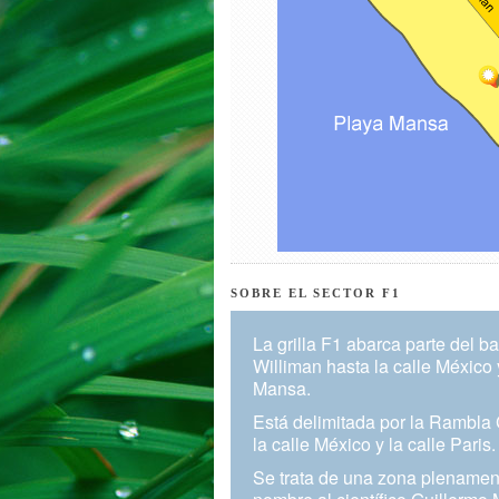
SOBRE EL SECTOR F1
La grilla F1 abarca parte del 
Williman hasta la calle México 
Mansa.
Está delimitada por la Rambla 
la calle México y la calle Paris.
Se trata de una zona plenament