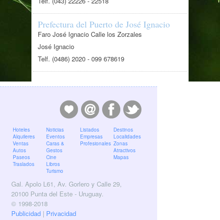
Telf. (043) 22226 - 22518
Prefectura del Puerto de José Ignacio
Faro José Ignacio Calle los Zorzales
José Ignacio
Telf. (0486) 2020 - 099 678619
Hoteles
Noticias
Listados
Destinos
Alquileres
Eventos
Empresas
Localidades
Ventas
Caras &
Profesionales
Zonas
Autos
Gestos
Atractivos
Paseos
Cine
Mapas
Traslados
Libros
Turismo
Gal. Apolo L61, Av. Gorlero y Calle 29,
20100 Punta del Este - Uruguay.
© 1998-2018
Publicidad
|
Privacidad