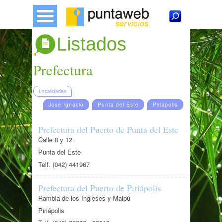
Listados
Prefectura
Localidades
José Ignacio
Punta del Este
Piriápolis
Prefectura del Puerto de Punta del Este
Calle 8 y 12
Punta del Este
Telf. (042) 441967
Prefectura del Puerto de Piriápolis
Rambla de los Ingleses y Maipú
Piriápolis