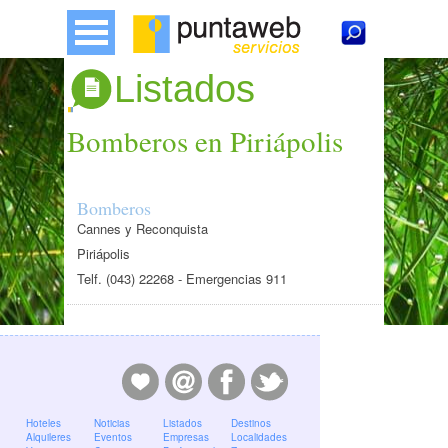
Listados
Bomberos en Piriápolis
Bomberos
Cannes y Reconquista
Piriápolis
Telf. (043) 22268 - Emergencias 911
Hoteles
Noticias
Listados
Destinos
Alquileres
Eventos
Empresas
Localidades