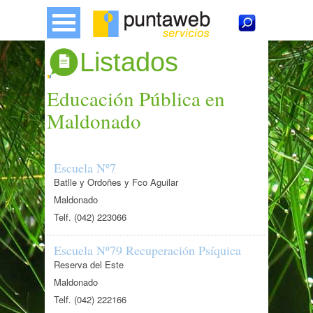
Listados
Educación Pública en
Maldonado
Escuela Nº7
Batlle y Ordoñes y Fco Aguilar
Maldonado
Telf. (042) 223066
Escuela Nº79 Recuperación Psíquica
Reserva del Este
Maldonado
Telf. (042) 222166