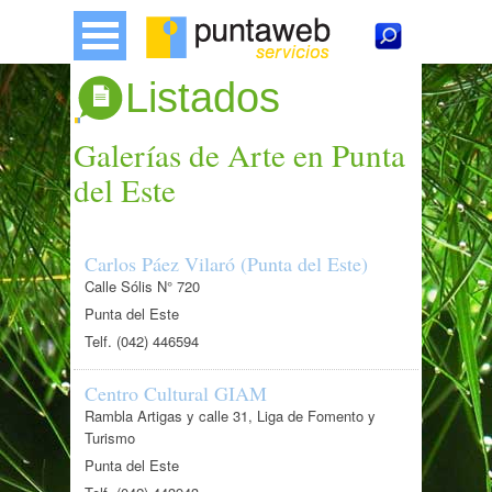
Listados
Galerías de Arte en Punta
del Este
Carlos Páez Vilaró (Punta del Este)
Calle Sólis N° 720
Punta del Este
Telf. (042) 446594
Centro Cultural GIAM
Rambla Artigas y calle 31, Liga de Fomento y
Turismo
Punta del Este