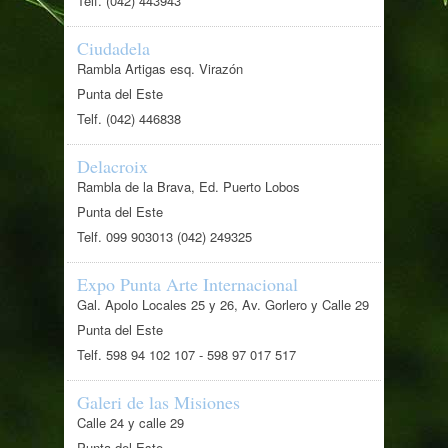
Telf. (042) 443943
Ciudadela
Rambla Artigas esq. Virazón
Punta del Este
Telf. (042) 446838
Delacroix
Rambla de la Brava, Ed. Puerto Lobos
Punta del Este
Telf. 099 903013 (042) 249325
Expo Punta Arte Internacional
Gal. Apolo Locales 25 y 26, Av. Gorlero y Calle 29
Punta del Este
Telf. 598 94 102 107 - 598 97 017 517
Galeri de las Misiones
Calle 24 y calle 29
Punta del Este