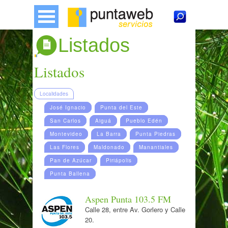
Listados
Listados
Localidades
José Ignacio
Punta del Este
San Carlos
Aiguá
Pueblo Edén
Montevideo
La Barra
Punta Piedras
Las Flores
Maldonado
Manantiales
Pan de Azúcar
Piriápolis
Punta Ballena
Aspen Punta 103.5 FM
Calle 28, entre Av. Gorlero y Calle
20.