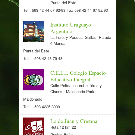
Punta del Este
Telf. 598 42 44 67 92/93 Fax 598 42 44 67 92/93
Instituto Uruguayo
Argentino
La Foret y Pascual Gattás, Parada
6 Mansa
Punta del Este
Telf. +598 42 48 79 48
C.E.E.I. Colegio Espacio
Educativo Integral
Calle Pelícanos entre Téros y
Cisnes - Maldonado Park.
Maldonado
Telf. +598 4225 8099
Lo de Juan y Cristina
Ruta 12 km 22
Pueblo Edén