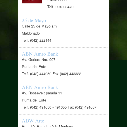
Telf. 091393470
25 de Mayo
Calle 25 de Mayo s/n
Maldonado
Telf. (042) 222144
ABN Amro Bank
Av. Gorlero Nro. 907
Punta del Este
Telf. (042) 444050 Fax (042) 443322
ABN Amro Bank
Av. Roosevelt parada 11
Punta del Este
Telf. (042) 491650 - 491655 Fax (042) 491657
ADW Arte
Ruta 10, Parada 49 ½ Montoya