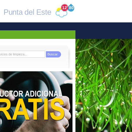
12
°
80
Punta del Este