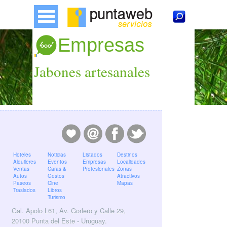
Empresas
Jabones artesanales
Hoteles
Noticias
Listados
Destinos
Alquileres
Eventos
Empresas
Localidades
Ventas
Caras &
Profesionales
Zonas
Autos
Gestos
Atractivos
Paseos
Cine
Mapas
Traslados
Libros
Turismo
Gal. Apolo L61, Av. Gorlero y Calle 29,
20100 Punta del Este - Uruguay.