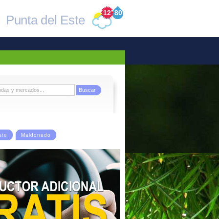
12
°
80
Punta del Este
ste
Maldonado