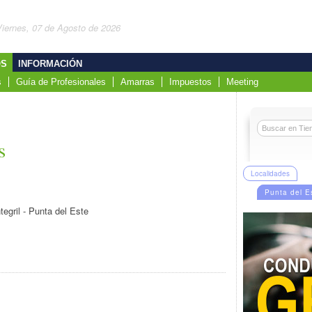
Viernes, 07 de Agosto de 2026
OS
INFORMACIÓN
s
Guía de Profesionales
Amarras
Impuestos
Meeting
s
Localidades
Punta del E
egril - Punta del Este