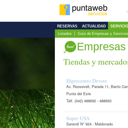
RESERVAS
ACTUALIDAD
SERVICI
Listados
Guía de Empresas y Servicio
Empresas
Tiendas y mercado
Hipercentro Devoto
Av. Roosevelt, Parada 11, Barrio Cant
Punta del Este
Telf. (042) 488692 - 488693
Super USA
Sarandí N° 924 - Maldonado