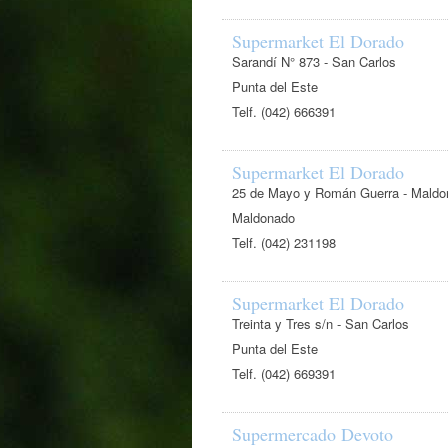
Supermarket El Dorado
Sarandí N° 873 - San Carlos
Punta del Este
Telf. (042) 666391
Supermarket El Dorado
25 de Mayo y Román Guerra - Maldo
Maldonado
Telf. (042) 231198
Supermarket El Dorado
Treinta y Tres s/n - San Carlos
Punta del Este
Telf. (042) 669391
Supermercado Devoto