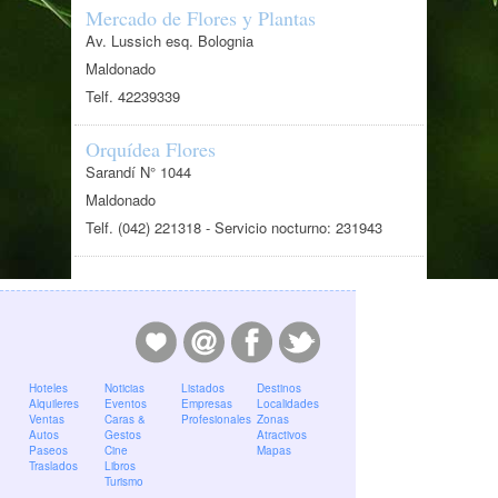
Mercado de Flores y Plantas
Av. Lussich esq. Bolognia
Maldonado
Telf. 42239339
Orquídea Flores
Sarandí N° 1044
Maldonado
Telf. (042) 221318 - Servicio nocturno: 231943
Hoteles
Noticias
Listados
Destinos
Alquileres
Eventos
Empresas
Localidades
Ventas
Caras &
Profesionales
Zonas
Autos
Gestos
Atractivos
Paseos
Cine
Mapas
Traslados
Libros
Turismo