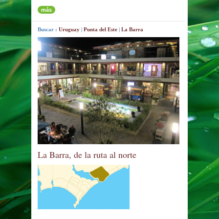
más
Buscar :
Uruguay
|
Punta del Este
|
La Barra
La Barra, de la ruta al norte