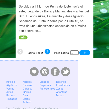
Se ubica a 14 km. de Punta del Este hacia el
este, luego de La Barra y Manantiales y antes del
Brio. Buenos Aires, La Juanita y José Ignacio.
Separada de Punta Piedras por la Ruta 10, se
trata de una urbanización concebida en círculos
con centro en...
más
Página 1 de 2
Ir a la página:
Hoteles
Noticias
Listados
Destinos
Alquileres
Eventos
Empresas
Localidades
Ventas
Caras &
Profesionales
Zonas
Autos
Gestos
Atractivos
Paseos
Cine
Mapas
Traslados
Libros
Turismo
Gal. Apolo L61, Av. Gorlero y Calle 29,