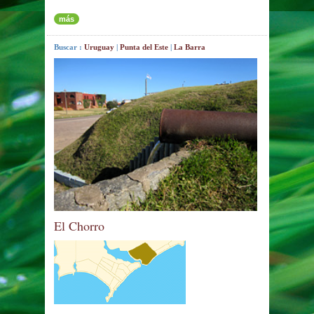
más
Buscar :
Uruguay
|
Punta del Este
|
La Barra
El Chorro