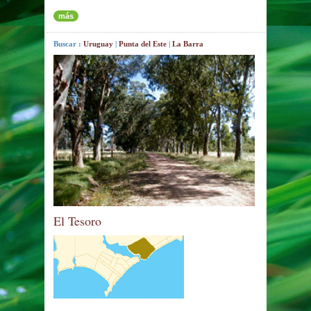
más
Buscar :
Uruguay
|
Punta del Este
|
La Barra
El Tesoro