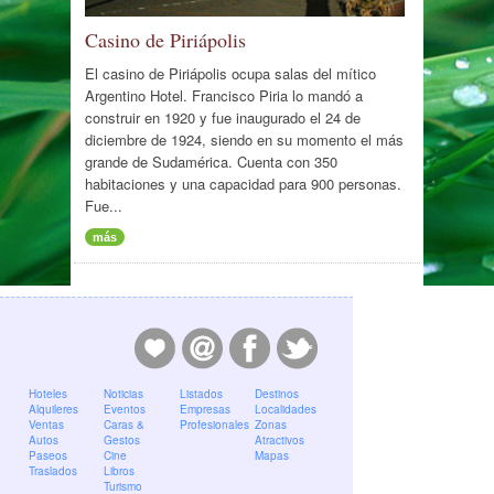
Casino de Piriápolis
El casino de Piriápolis ocupa salas del mítico
Argentino Hotel. Francisco Piria lo mandó a
construir en 1920 y fue inaugurado el 24 de
diciembre de 1924, siendo en su momento el más
grande de Sudamérica. Cuenta con 350
habitaciones y una capacidad para 900 personas.
Fue...
más
Hoteles
Noticias
Listados
Destinos
Alquileres
Eventos
Empresas
Localidades
Ventas
Caras &
Profesionales
Zonas
Autos
Gestos
Atractivos
Paseos
Cine
Mapas
Traslados
Libros
Turismo