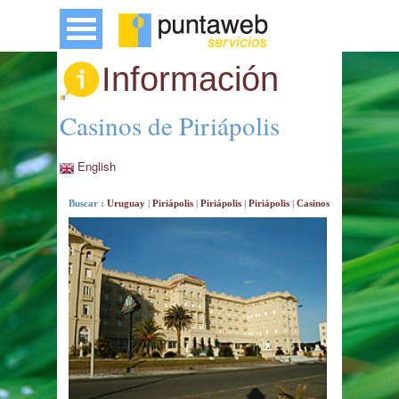
Información
Casinos de Piriápolis
English
Buscar :
Uruguay
|
Piriápolis
|
Piriápolis
|
Piriápolis
|
Casinos