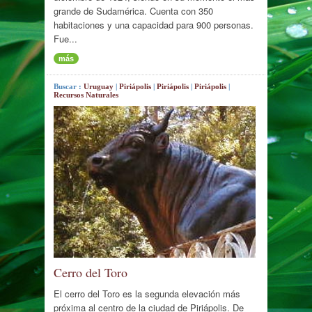
grande de Sudamérica. Cuenta con 350
habitaciones y una capacidad para 900 personas.
Fue...
más
Buscar :
Uruguay
|
Piriápolis
|
Piriápolis
|
Piriápolis
|
Recursos Naturales
Cerro del Toro
El cerro del Toro es la segunda elevación más
próxima al centro de la ciudad de Piriápolis. De