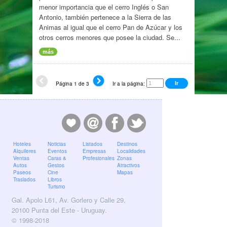
menor importancia que el cerro Inglés o San
Antonio, también pertenece a la Sierra de las
Animas al igual que el cerro Pan de Azúcar y los
otros cerros menores que posee la ciudad. Se...
más
Página 1 de 3
Ir a la página:
Hoteles
Noticias
Listados
Destinos
Alquileres
Eventos
Empresas
Localidades
Ventas
Caras &
Profesionales
Zonas
Autos
Gestos
Atractivos
Paseos
Cine
Mapas
Traslados
Libros
Turismo
Gal. Apolo L61, Av. Gorlero y Calle 29,
20100 Punta del Este - Uruguay.
© 1998-2018