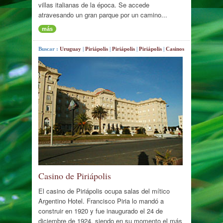
villas italianas de la época. Se accede
atravesando un gran parque por un camino...
más
Buscar :
Uruguay
|
Piriápolis
|
Piriápolis
|
Piriápolis
|
Casinos
Casino de Piriápolis
El casino de Piriápolis ocupa salas del mítico
Argentino Hotel. Francisco Piria lo mandó a
construir en 1920 y fue inaugurado el 24 de
diciembre de 1924, siendo en su momento el más