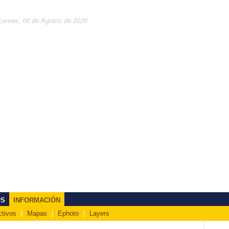
Jueves, 06 de Agosto de 2026
OS
INFORMACIÓN
ctivos
Mapas
Ephoto
Layers